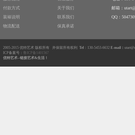
付款方式
关于我们
邮箱：utart@u
装裱说明
联系我们
QQ：504730
物流配送
保真承诺
2005-2015 优特艺术 版权所有 并保留所有权利
Tel
：130-5453-6632
E-mail：
utart@
ICP备案号：
鲁ICP备1401567
优特艺术--链接艺术&生活！