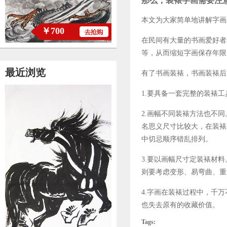
那么，装裱字画需要注
本文为大家简单地讲解字画
￥700
在民间有大量的书画爱好者
等，从而缩短字画保存年限
最近浏览
有了书画装裱，书画装裱后
1.要具备一套完整的装裱
2.画幅不同装裱方法也不
名思义尺寸比较大，在装裱
中切忌顺序错乱排列。
3.要以画幅尺寸定装裱材
则要考虑变形、易弯曲、重
4.字画在装裱过程中，千
也失去原有的收藏价值。
Tags: